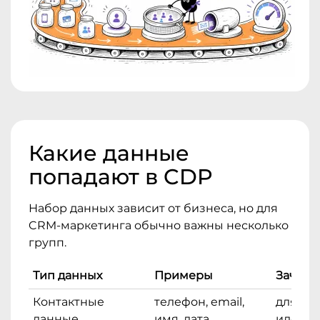
Какие данные
попадают в CDP
Набор данных зависит от бизнеса, но для
CRM-маркетинга обычно важны несколько
групп.
Тип данных
Примеры
Зачем 
Контактные
телефон, email,
для
данные
имя, дата
идент