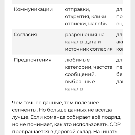
Коммуникации
отправки,
для ко
открытия, клики,
полити
отписки, жалобы
оценки
Согласия
разрешения на
для за
каналы, дата и
аккура
источник согласия
комму
Предпочтения
любимые
для
категории, частота
персон
сообщений,
без ли
выбранные
давлен
каналы
Чем точнее данные, тем полезнее
сегменты. Но больше данных не всегда
лучше. Если команда собирает всё подряд,
но не понимает, как это использовать, CDP
превращается в дорогой склад. Начинать