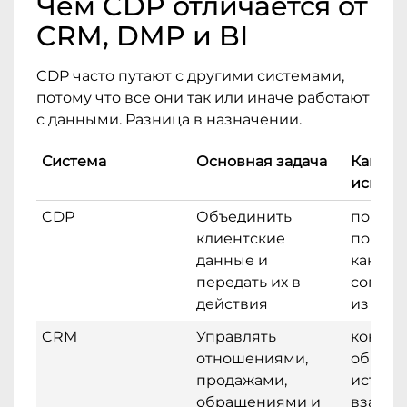
Чем CDP отличается от
CRM, DMP и BI
CDP часто путают с другими системами,
потому что все они так или иначе работают
с данными. Разница в назначении.
Система
Основная задача
Какие 
исполь
CDP
Объединить
покупк
клиентские
поведе
данные и
каналы
передать их в
соглас
действия
из раз
CRM
Управлять
контакт
отношениями,
обраще
продажами,
истори
обращениями и
взаимо