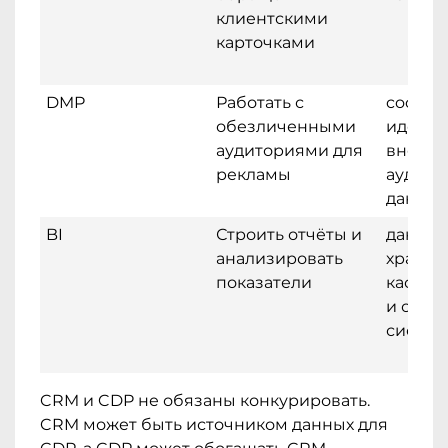
клиентскими
карточками
DMP
Работать с
cookie
обезличенными
иденти
аудиториями для
внешн
рекламы
аудито
данны
BI
Строить отчёты и
данные
анализировать
хранил
показатели
касс, 
и опер
систем
CRM и CDP не обязаны конкурировать.
CRM может быть источником данных для