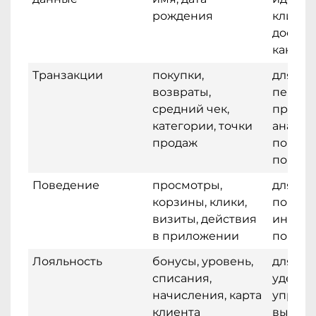
рождения
клиент
доступ
канало
Транзакции
покупки,
для RF
возвраты,
персон
средний чек,
предло
категории, точки
анализ
продаж
повтор
покупо
Поведение
просмотры,
для тр
корзины, клики,
поним
визиты, действия
интере
в приложении
покупк
Лояльность
бонусы, уровень,
для сц
списания,
удержа
начисления, карта
управл
клиента
выгодо