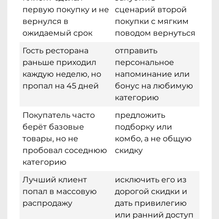
первую покупку и не
сценарий второй
вернулся в
покупки с мягким
ожидаемый срок
поводом вернуться
Гость ресторана
отправить
раньше приходил
персональное
каждую неделю, но
напоминание или
пропал на 45 дней
бонус на любимую
категорию
Покупатель часто
предложить
берёт базовые
подборку или
товары, но не
комбо, а не общую
пробовал соседнюю
скидку
категорию
Лучший клиент
исключить его из
попал в массовую
дорогой скидки и
распродажу
дать привилегию
или ранний доступ