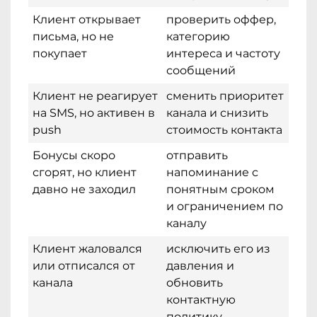
Клиент открывает
проверить оффер,
письма, но не
категорию
покупает
интереса и частоту
сообщений
Клиент не реагирует
сменить приоритет
на SMS, но активен в
канала и снизить
push
стоимость контакта
Бонусы скоро
отправить
сгорят, но клиент
напоминание с
давно не заходил
понятным сроком
и ограничением по
каналу
Клиент жаловался
исключить его из
или отписался от
давления и
канала
обновить
контактную
политику