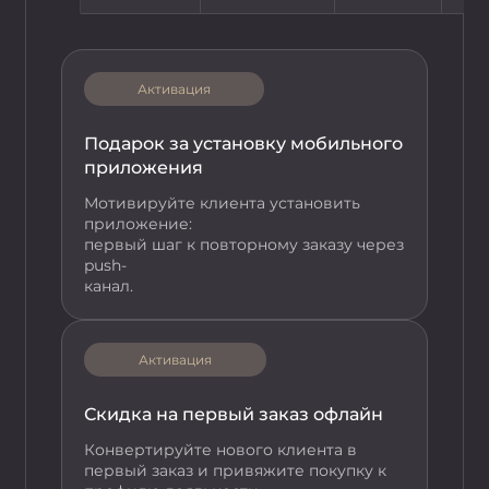
Под
Активация
при
Подарок за установку мобильного
Моти
при
приложения
перв
Мотивируйте клиента установить
push
приложение:
кана
первый шаг к повторному заказу через
push-
канал.
Ски
Конв
перв
Активация
проф
Скидка на первый заказ офлайн
Конвертируйте нового клиента в
первый заказ и привяжите покупку к