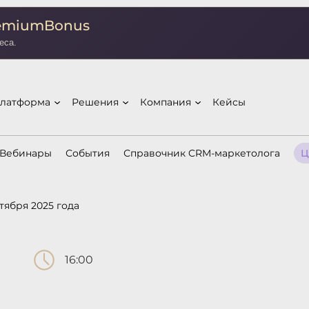
remiumBonus
еса.
латформа
Решения
Компания
Кейсы
Вебинары
События
Справочник CRM-маркетолога
Ц
тября 2025 года
16:00