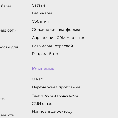
Статьи
и бары
Вебинары
События
Обновления платформы
ные сети
Справочник CRM-маркетолога
Бенчмарки отраслей
ости для
Рандомайзер
Компания
О нас
Партнерская программа
Техническая поддержка
сти
СМИ о нас
Написать директору
аемости