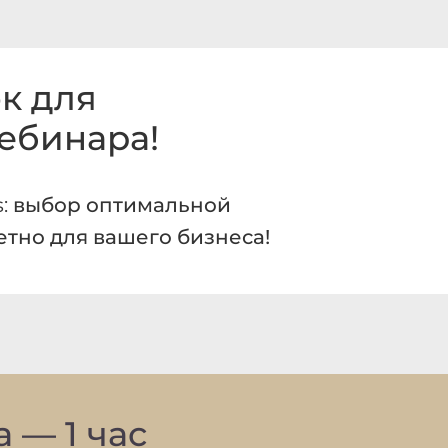
к для
вебинара!
s:
выбор оптимальной
тно для вашего бизнеса!
 — 1 час