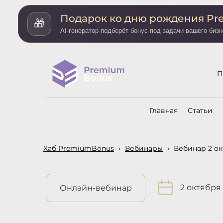
Подарок ко дню рождения P
🎁
AI-генератор подберёт бонус под задачи вашего бизн
П
Главная
Статьи
Хаб PremiumBonus
›
Вебинары
›
Вебинар 2 ок
2 октября
Онлайн-вебинар