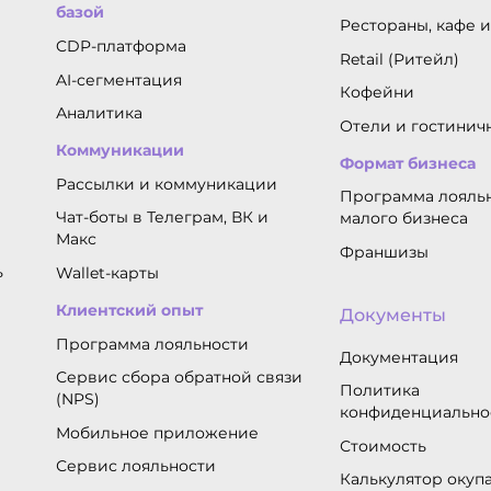
базой
Рестораны, кафе 
CDP-платформа
Retail (Ритейл)
AI-сегментация
Кофейни
Аналитика
Отели и гостинич
Коммуникации
Формат бизнеса
Рассылки и коммуникации
Программа лояльн
Чат-боты в Телеграм, ВК и
малого бизнеса
Макс
Франшизы
ь
Wallet-карты
Клиентский опыт
Документы
Программа лояльности
Документация
Сервис сбора обратной связи
Политика
(NPS)
конфиденциально
Мобильное приложение
Стоимость
Сервис лояльности
Калькулятор окуп