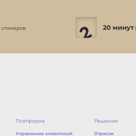
20 минут
 спикеров
Платформа
Решения
Управление клиентской
Отрасли