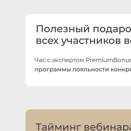
Полезный подаро
всех участников 
Час с экспертом PremiumBonu
программы лояльности конкре
Тайминг вебинара