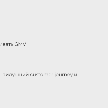
чивать GMV
наилучший customer journey и