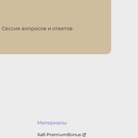
| Сессия вопросов и ответов
Материалы
Хаб PremiumBonus