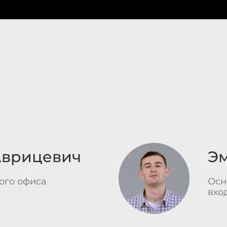
Аврицевич
Эм
ого офиса
Осн
вхо