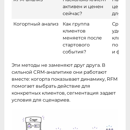
активен и ценен
ценных
сейчас?
для ре
Когортный анализ
Как группа
Сравни
клиентов
удерж
меняется после
клиент
стартового
покупк
события?
и февр
Эти методы не заменяют друг друга. В
сильной CRM-аналитике они работают
вместе: когорта показывает динамику, RFM
помогает выбрать действие для
конкретных клиентов, сегментация задает
условия для сценариев.