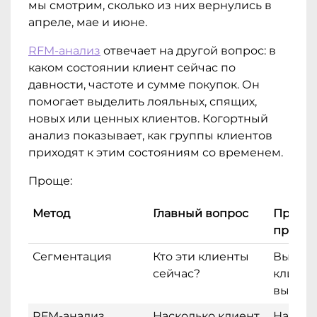
мы смотрим, сколько из них вернулись в
апреле, мае и июне.
RFM-анализ
отвечает на другой вопрос: в
каком состоянии клиент сейчас по
давности, частоте и сумме покупок. Он
помогает выделить лояльных, спящих,
новых или ценных клиентов. Когортный
анализ показывает, как группы клиентов
приходят к этим состояниям со временем.
Проще:
Метод
Главный вопрос
Приме
приме
Сегментация
Кто эти клиенты
Выдел
сейчас?
клиент
высоки
RFM-анализ
Насколько клиент
Найти 