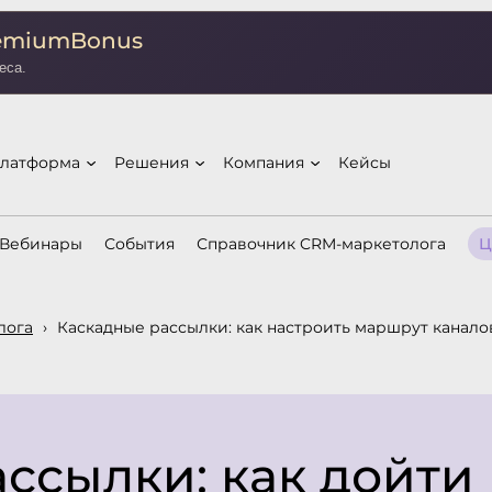
remiumBonus
еса.
латформа
Решения
Компания
Кейсы
Вебинары
События
Справочник CRM-маркетолога
Ц
лога
›
Каскадные рассылки: как настроить маршрут каналов
ссылки: как дойти