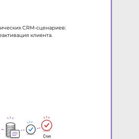
атических CRM-сценариев:
еактивация клиента.