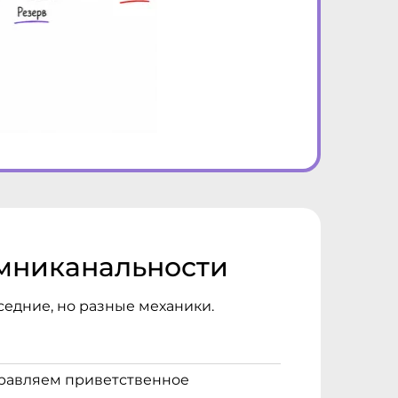
омниканальности
седние, но разные механики.
правляем приветственное