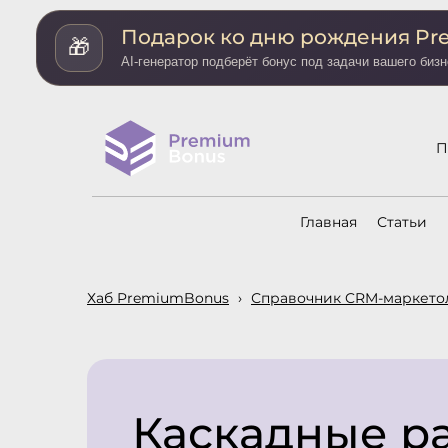
Подарок ко дню рождения P
🎁
AI-генератор подберёт бонус под задачи вашего бизн
П
Главная
Статьи
Хаб PremiumBonus
›
Справочник CRM-маркето
Каскадные ра