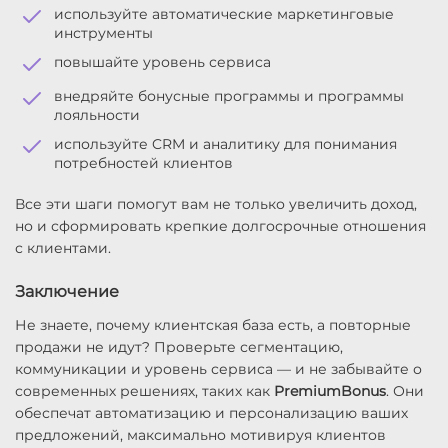
используйте автоматические маркетинговые
инструменты
повышайте уровень сервиса
внедряйте бонусные программы и программы
лояльности
используйте CRM и аналитику для понимания
потребностей клиентов
Все эти шаги помогут вам не только увеличить доход,
но и сформировать крепкие долгосрочные отношения
с клиентами.
Заключение
Не знаете, почему клиентская база есть, а повторные
продажи не идут? Проверьте сегментацию,
коммуникации и уровень сервиса — и не забывайте о
современных решениях, таких как
PremiumBonus
. Они
обеспечат автоматизацию и персонализацию ваших
предложений, максимально мотивируя клиентов