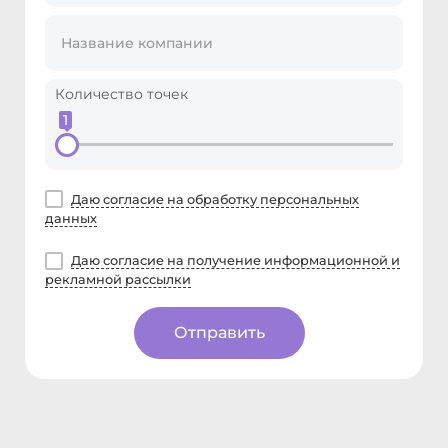
Количество точек
1
Даю согласие на обработку персональных
данных
Даю согласие на получение информационной и
рекламной рассылки
Отправить