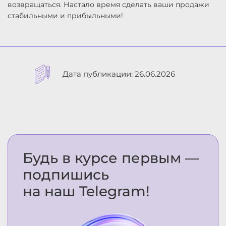
возвращаться. Настало время сделать ваши продажи
стабильными и прибыльными!
Дата публикации: 26.06.2026
Будь в курсе первым —
подпишись
на наш Telegram!