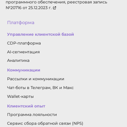
программного обеспечения, реестровая запись
№20716 от 25.12.2023 г.
Платформа
Управление клиентской базой
CDP-платформа
AI-сегментация
Аналитика
Коммуникации
Рассылки и коммуникации
Чат-боты в Телеграм, ВК и Макс
Wallet-карты
Клиентский опыт
Программа лояльности
Сервис сбора обратной связи (NPS)