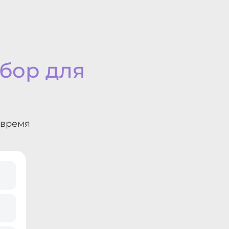
бор для
 время