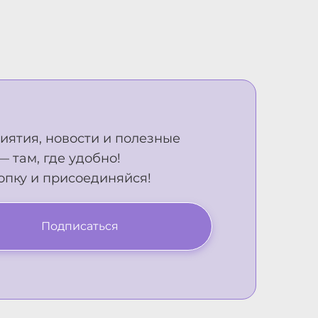
ятия, новости и полезные
 там, где удобно!
пку и присоединяйся!
Подписаться