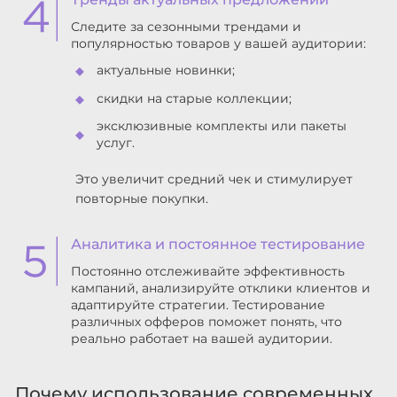
Следите за сезонными трендами и
популярностью товаров у вашей аудитории:
актуальные новинки;
скидки на старые коллекции;
эксклюзивные комплекты или пакеты
услуг.
Это увеличит средний чек и стимулирует
повторные покупки.
Аналитика и постоянное тестирование
Постоянно отслеживайте эффективность
кампаний, анализируйте отклики клиентов и
адаптируйте стратегии. Тестирование
различных офферов поможет понять, что
реально работает на вашей аудитории.
Почему использование современных