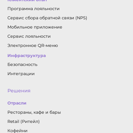
Программа лояльности
Сервис сбора обратной связи (NPS)
Мобильное приложение
Сервис лояльности
Электронное QR-меню
Инфраструктура
Безопасность
Интеграции
Решения
Отрасли
Рестораны, кафе и бары
Retail (Ритейл)
Кофейни