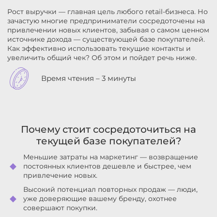
Рост выручки — главная цель любого retail-бизнеса. Но
зачастую многие предприниматели сосредоточены на
привлечении новых клиентов, забывая о самом ценном
источнике дохода — существующей базе покупателей.
Как эффективно использовать текущие контакты и
увеличить общий чек? Об этом и пойдет речь ниже.
Время чтения – 3 минуты
Почему стоит сосредоточиться на
текущей базе покупателей?
Меньшие затраты на маркетинг — возвращение
постоянных клиентов дешевле и быстрее, чем
привлечение новых.
Высокий потенциал повторных продаж — люди,
уже доверяющие вашему бренду, охотнее
совершают покупки.