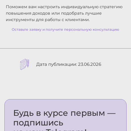
Поможем вам настроить индивидуальную стратегию
повышения доходов или подобрать лучшие
инструменты для работы с клиентами.
Оставьте заявку и получите персональную консультацию
Дата публикации: 23.06.2026
Будь в курсе первым —
подпишись