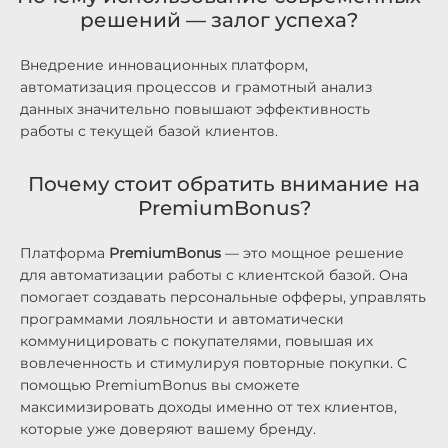
решений — залог успеха?
Внедрение инновационных платформ,
автоматизация процессов и грамотный анализ
данных значительно повышают эффективность
работы с текущей базой клиентов.
Почему стоит обратить внимание на
PremiumBonus?
Платформа
PremiumBonus
— это мощное решение
для автоматизации работы с клиентской базой. Она
помогает создавать персональные офферы, управлять
программами лояльности и автоматически
коммуницировать с покупателями, повышая их
вовлеченность и стимулируя повторные покупки. С
помощью PremiumBonus вы сможете
максимизировать доходы именно от тех клиентов,
которые уже доверяют вашему бренду.