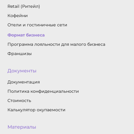
Retail (Ритейл)
Кофейни
Отели и гостиничные сети
Формат бизнеса
Программа лояльности для малого бизнеса
Франшизы
Документы
Документация
Политика конфиденциальности
Стоимость
Калькулятор окупаемости
Материалы