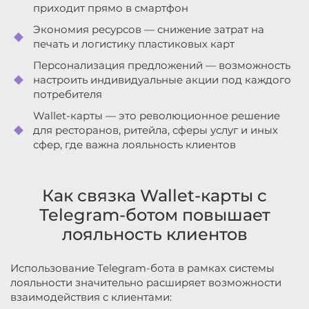
приходит прямо в смартфон
Экономия ресурсов — снижение затрат на
печать и логистику пластиковых карт
Персонализация предложений — возможность
настроить индивидуальные акции под каждого
потребителя
Wallet-карты — это революционное решение
для ресторанов, ритейла, сферы услуг и иных
сфер, где важна лояльность клиентов
Как связка Wallet-карты с
Telegram-ботом повышает
лояльность клиентов
Использование Telegram-бота в рамках системы
лояльности значительно расширяет возможности
взаимодействия с клиентами: