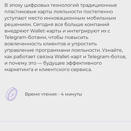
В эпоху цифровых технологий традиционные
пластиковые карты лояльности постепенно
уступают место инновационным мобильным
решениям. Сегодня все больше компаний
внедряют Wallet-карты и интегрируют их с
Telegram-ботами, чтобы повысить
вовлеченность клиентов и упростить
управление программами лояльности. Узнайте,
как работает связка Wallet-карт и Telegram-ботов,
и почему это — будущее эффективного
маркетинга и клиентского сервиса.
Время чтения - 4 минуты