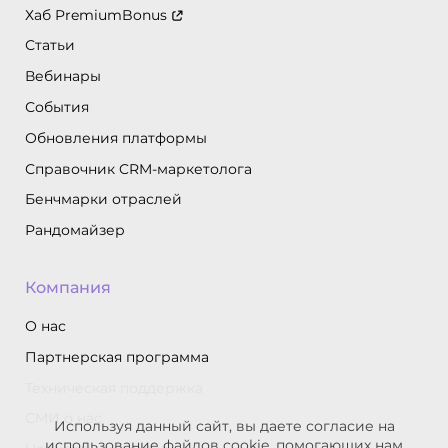
Хаб PremiumBonus
Статьи
Вебинары
События
Обновления платформы
Справочник CRM-маркетолога
Бенчмарки отраслей
Рандомайзер
Компания
О нас
Партнерская программа
Техническая поддержка
СМИ о нас
Используя данный сайт, вы даете согласие на
использование файлов cookie, помогающих нам