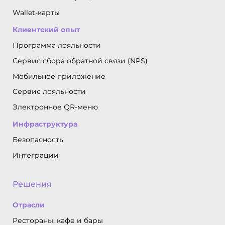
Wallet-карты
Клиентский опыт
Программа лояльности
Сервис сбора обратной связи (NPS)
Мобильное приложение
Сервис лояльности
Электронное QR-меню
Инфраструктура
Безопасность
Интеграции
Решения
Отрасли
Рестораны, кафе и бары