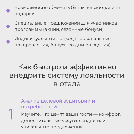
Возможность обменять баллы на скидки или
подарки
Специальные предложения для участников
программы (акции, сезонные бонусы)
Индивидуальный подход (персональные
поздравления, бонусы за дни рождения)
Как быстро и эффективно
внедрить систему лояльности
в
отеле
Анализ целевой аудитории и
потребностей
Изучите, что ценят ваши гости — комфорт,
дополнительные услуги, скидки или
уникальные предложения.