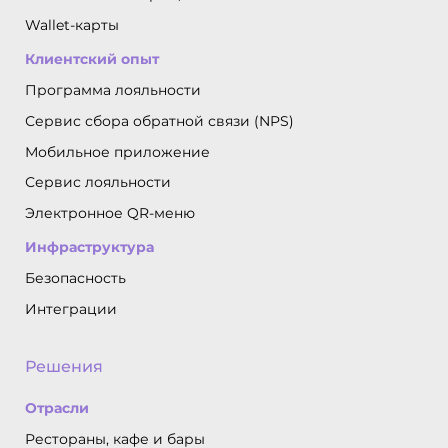
Wallet-карты
Клиентский опыт
Программа лояльности
Сервис сбора обратной связи (NPS)
Мобильное приложение
Сервис лояльности
Электронное QR-меню
Инфраструктура
Безопасность
Интеграции
Решения
Отрасли
Рестораны, кафе и бары