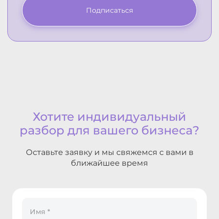
Подписаться
Хотите индивидуальный
разбор для вашего бизнеса?
Оставьте заявку и мы свяжемся с
вами в
ближайшее время