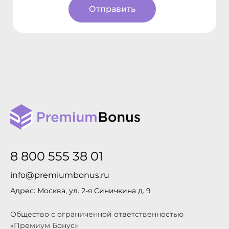
Отправить
8 800 555 38 01
info@premiumbonus.ru
Адрес: Москва, ул. 2-я Синичкина д. 9
Общество с ограниченной ответственностью
«Премиум Бонус»