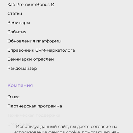
Хаб PremiumBonus
Статьи
Вебинары
События
Обновления платформы
Справочник CRM-маркетолога
Бенчмарки отраслей
Рандомайзер
Компания
О нас
Партнерская программа
Техническая поддержка
СМИ о нас
Используя данный сайт, вы даете согласие на
использование файлов cookie, помогающих нам