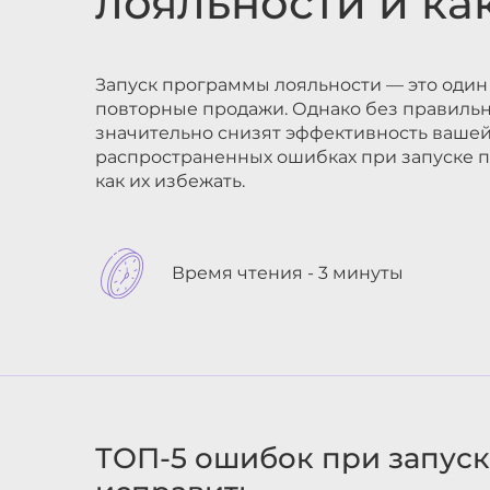
лояльности и ка
Запуск программы лояльности — это один
повторные продажи. Однако без правильн
значительно снизят эффективность вашей
распространенных ошибках при запуске п
как их избежать.
Время чтения - 3 минуты
ТОП-5 ошибок при запуск