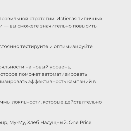
правильной стратегии. Избегая типичных
и — вы сможете значительно повысить
остоянно тестируйте и оптимизируйте
яльности на новый уровень,
которое поможет автоматизировать
лизировать эффективность кампаний в
ммы лояльности, которые действительно
up, Му-Му, Хлеб Насущный, One Price