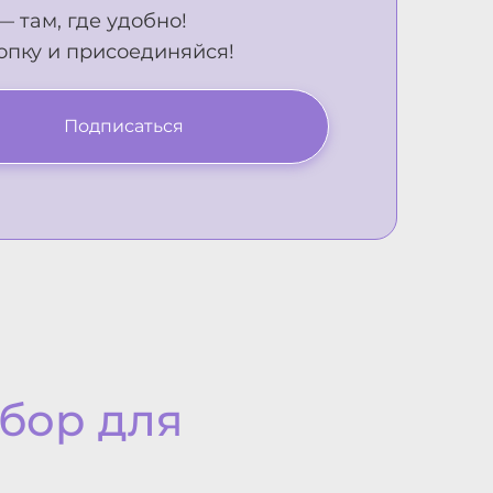
 там, где удобно!
пку и присоединяйся!
Подписаться
бор для