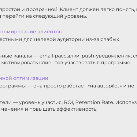
ростой и прозрачной. Клиент должен легко понять, 
бы перейти на следующий уровень.
формирование клиентов
стными для целевой аудитории из-за слабых
ные каналы — email-рассылки, push-уведомления, с
мотивировать клиентов участвовать в программе.
енной оптимизации
ограммы — она просто работает «на autopilot» и не
ели — уровень участия, ROI, Retention Rate. Исполь
зменения и повышать эффективность.