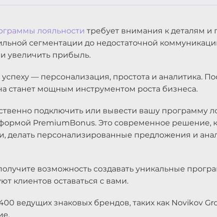
ограммы лояльности
требует внимания к деталям и 
ильной сегментации до недостаточной коммуникаци
и увеличить прибыль.
к успеху — персонализация, простота и аналитика. П
на станет мощным инструментом роста бизнеса.
ственно подключить или вывести вашу программу ло
тформой PremiumBonus. Это современное решение, 
и, делать персонализированные предложения и ана
получите возможность создавать уникальные програ
ют клиентов оставаться с вами.
00 ведущих знаковых брендов, таких как Novikov Gro
ие.