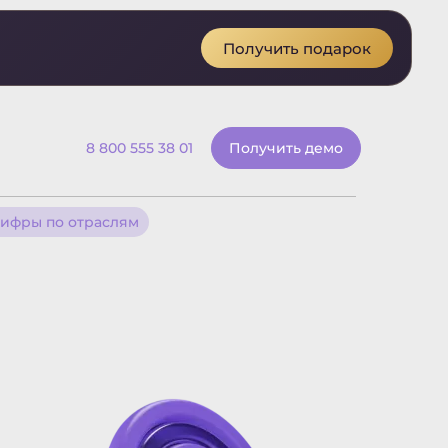
Получить подарок
8 800 555 38 01
Получить демо
ифры по отраслям