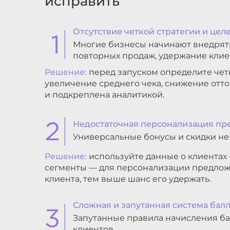
исправить
Отсутствие четкой стратегии и цел
Многие бизнесы начинают внедрят
повторных продаж, удержание клие
Решение:
перед запуском определите четк
увеличение среднего чека, снижение отто
и подкреплена аналитикой.
Недостаточная персонализация п
Универсальные бонусы и скидки не
Решение:
используйте данные о клиентах
сегменты — для персонализации предлож
клиента, тем выше шанс его удержать.
Сложная и запутанная система бал
Запутанные правила начисления ба
клиентов.