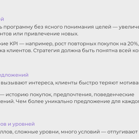
ей
ь программу без ясного понимания целей — увелич
нтов или привлечение новых.
ие KPI — например, рост повторных покупок на 20%,
ка клиентов. Стратегия должна быть понятна всей к
редложений
 вызывают интереса, клиенты быстро теряют мотива
 — историю покупок, предпочтения, поведенческие
ений. Чем более уникально предложение для каждо
лов и уровней
ллов, сложные уровни, много условий — отпугивают