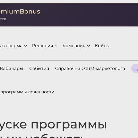
remiumBonus
еса.
латформа
Решения
Компания
Кейсы
Вебинары
События
Справочник CRM-маркетолога
Ц
 программы лояльности
уске программы