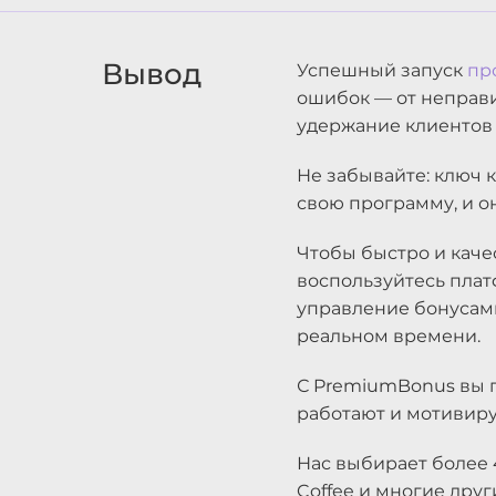
Вывод
Успешный запуск
пр
ошибок — от неправ
удержание клиентов 
Не забывайте: ключ 
свою программу, и о
Чтобы быстро и каче
воспользуйтесь пла
управление бонусам
реальном времени.
С PremiumBonus вы 
работают и мотивиру
Нас выбирает более 4
Coffee и многие друг