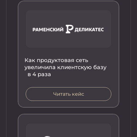
Как продуктовая сеть
увеличила клиентскую базу
в 4 раза
Ка
ув
Читать кейс
ча
вы