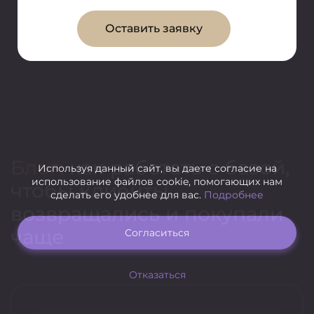
Оставить заявку
Блог:
как работать с базой,
Используя данный сайт, вы даете согласие на
использование файлов cookie, помогающих нам
чтобы клиенты
сделать его удобнее для вас.
Подробнее
возвращались и покупали
чаще
Согласиться
Отказаться