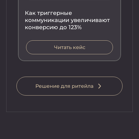
Как триггерные
коммуникации увеличивают
конверсию до 123%
Читать кейс
Ка
ко
вы
во
Решение для ритейла
Реше