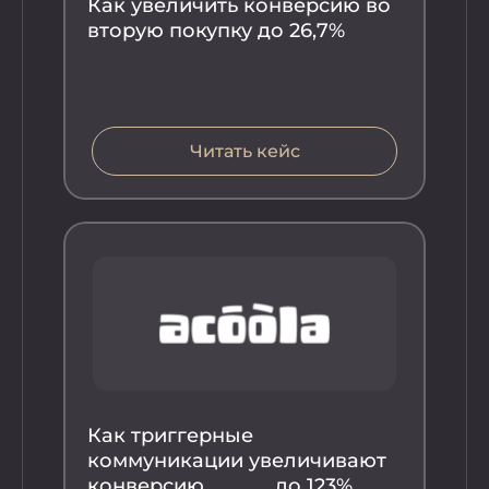
Как увеличить конверсию во
Ка
вторую покупку до 26,7%
ко
вы
во
Читать кейс
Как триггерные
Ка
коммуникации увеличивают
ве
конверсию до 123%
во