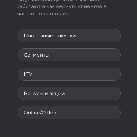
Когда 
работают и как вернуть клиентов в
понят
магазин или на сайт
акции
как з
упали
Повторные покупки
Гос
Сегменты
По
LTV
Се
Бонусы и акции
Ак
Online/Offline
До