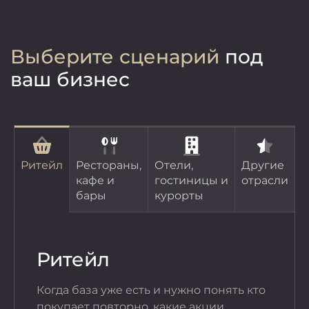
Выберите сценарий
под
ваш бизнес
Ритейл
Рестораны,
Отели,
Другие
кафе и
гостиницы и
отрасли
бары
курорты
Ритейл
Рес
ба
Когда база уже есть и нужно понять кто
покупает повторно, какие акции