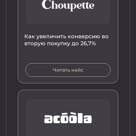
Как увеличить конверсию во
вторую покупку до 26,7%
Ка
Читать кейс
ве
во
во