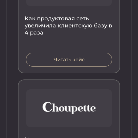
Как продуктовая сеть
Ка
увеличила клиентскую базу в
ув
4 раза
ча
вы
Читать кейс