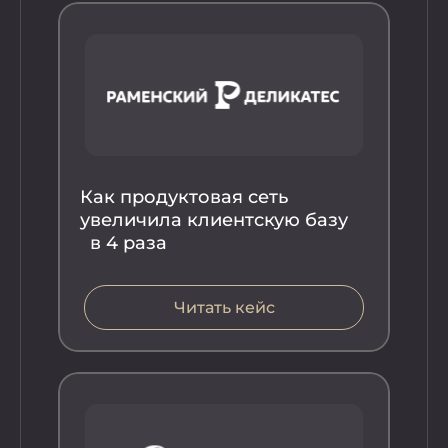
Как продуктовая сеть
увеличила клиентскую базу
в 4 раза
Ка
ув
Читать кейс
ча
вы