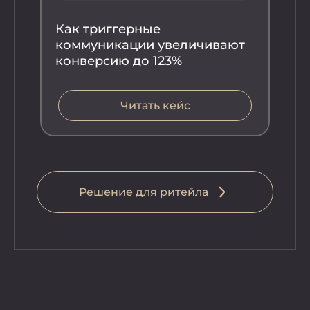
Как триггерные
коммуникации увеличивают
конверсию до 123%
Читать кейс
Ка
ко
вы
во
Решение для ритейла
Реше