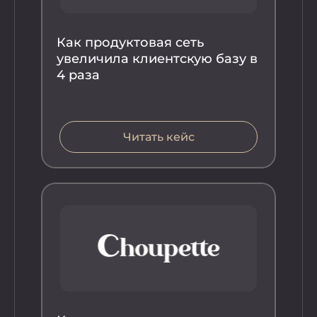
Как продуктовая сеть
Ка
увеличила клиентскую базу в
ув
4 раза
ча
вы
Читать кейс