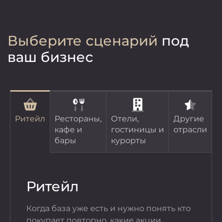
Выберите сценарий
под
ваш бизнес
Ритейл
Рестораны,
Отели,
Другие
кафе и
гостиницы и
отрасли
бары
курорты
Ритейл
Рес
ба
Когда база уже есть и нужно понять кто
покупает повторно, какие акции