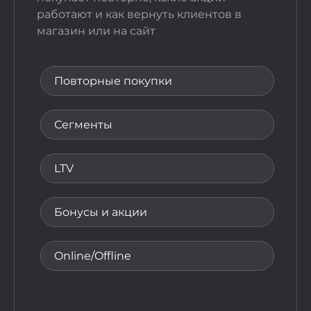
Когда 
работают и как вернуть клиентов в
понят
магазин или на сайт
акции
как з
упали
Повторные покупки
Гос
Сегменты
По
LTV
Се
Бонусы и акции
Ак
Online/Offline
До