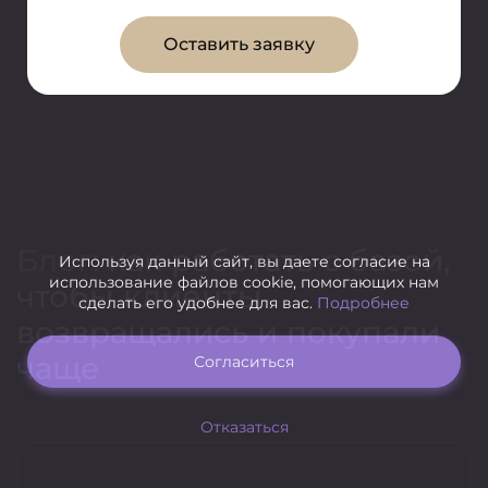
Оставить заявку
Блог:
как работать с базой,
Используя данный сайт, вы даете согласие на
использование файлов cookie, помогающих нам
чтобы клиенты
сделать его удобнее для вас.
Подробнее
возвращались и покупали
чаще
Согласиться
Отказаться