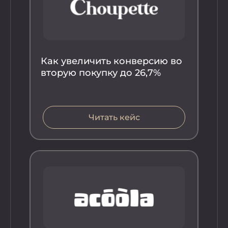
Как увеличить конверсию во
вторую покупку до 26,7%
Ка
Читать кейс
ве
во
во