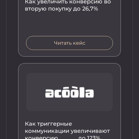
Как увеличить конверсию во
Ка
вторую покупку до 26,7%
ко
вы
во
Читать кейс
Как триггерные
Ка
коммуникации увеличивают
ве
конверсию до 123%
во